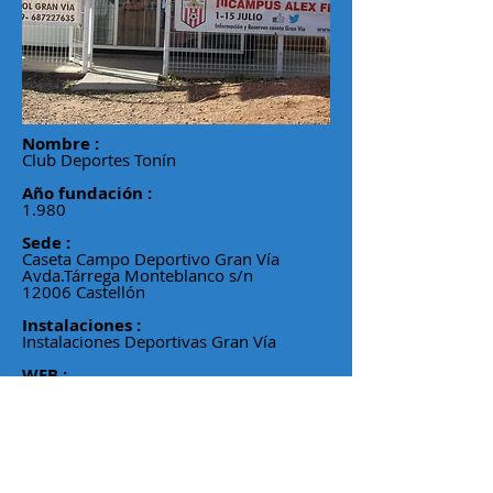
Nombre :
Club Deportes Tonín​
Año fundación :
1.980
Sede :
Caseta Campo Deportivo Gran Vía
Avda.Tárrega Monteblanco s/n
12006 Castellón
Instalaciones :
Instalaciones Deportivas Gran Vía
WEB :
www.cdtonin.com
Email:
cdtoninjr@gmail.com
Facebook :
CD Tonin