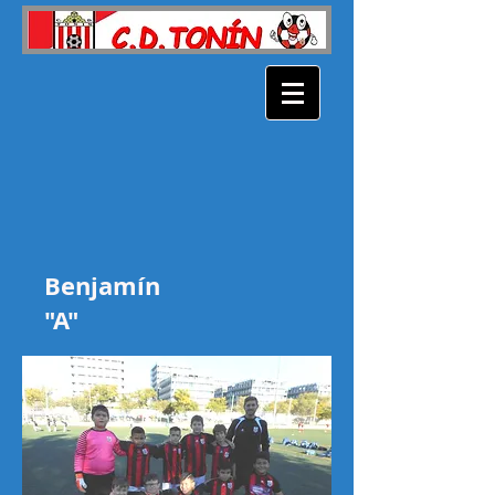
Benjamín
"A"