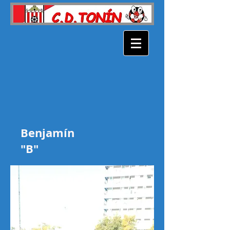
Benjamín
"B"