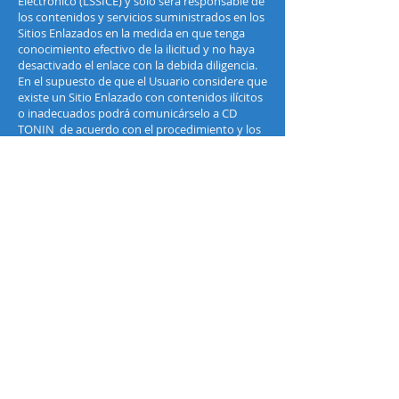
Electrónico (LSSICE) y sólo será responsable de
los contenidos y servicios suministrados en los
Sitios Enlazados en la medida en que tenga
conocimiento efectivo de la ilicitud y no haya
desactivado el enlace con la debida diligencia.
En el supuesto de que el Usuario considere que
existe un Sitio Enlazado con contenidos ilícitos
o inadecuados podrá comunicárselo a CD
TONIN de acuerdo con el procedimiento y los
efectos establecidos en la cláusula 7, sin que en
ningún caso esta comunicación conlleve la
obligación de retirar el correspondiente enlace.
En ningún caso, la existencia de Sitios
Enlazados debe presuponer la existencia de
acuerdos con los responsables o titulares de
los mismos, ni la recomendación, promoción o
identificación de CD TONIN con las
manifestaciones, contenidos o servicios que se
proveen.
CD TONIN no conoce los contenidos y servicios
de los Sitios Enlazados y por tanto no se hace
responsable por los daños producidos por la
ilicitud, calidad, desactualización,
indisponibilidad, error e inutilidad de los
contenidos y/o servicios de los Sitios Enlazados