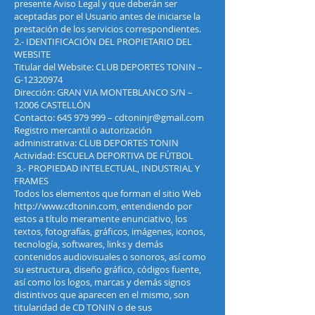
presente Aviso Legal y que deberán ser
aceptadas por el Usuario antes de iniciarse la
prestación de los servicios correspondientes.
2.- IDENTIFICACIÓN DEL PROPIETARIO DEL
WEBSITE
Titular del Website: CLUB DEPORTES TONIN –
G-12320974
Dirección: GRAN VIA MONTEBLANCO S/N –
12006 CASTELLÓN
Contacto:
645 979 999
–
cdtoninjr@gmail.com
Registro mercantil o autorización
administrativa: CLUB DEPORTES TONIN
Actividad: ESCUELA DEPORTIVA DE FÚTBOL
3.- PROPIEDAD INTELECTUAL, INDUSTRIAL Y
FRAMES
Todos los elementos que forman el sitio Web
http://www.cdtonin.com
, entendiendo por
estos a título meramente enunciativo, los
textos, fotografías, gráficos, imágenes, iconos,
tecnología, softwares, links y demás
contenidos audiovisuales o sonoros, así como
su estructura, diseño gráfico, códigos fuente,
así como los logos, marcas y demás signos
distintivos que aparecen en el mismo, son
titularidad de CD TONIN o de sus